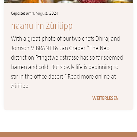
Gepostet am 1. August, 2024
naanu im Züritipp
With a great photo of our two chefs Dhiraj and
Jomson.VIBRANT By Jan Graber.”The Neo
district on Pfingstweidstrasse has so far seemed
barren and cold. But slowly life is beginning to
stir in the office desert.”Read more online at
züritipp.
WEITERLESEN