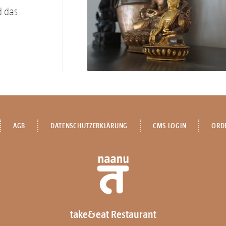
d das
AGB
DATENSCHUTZERKLÄRUNG
CMS LOGIN
ORD
take&eat Restaurant