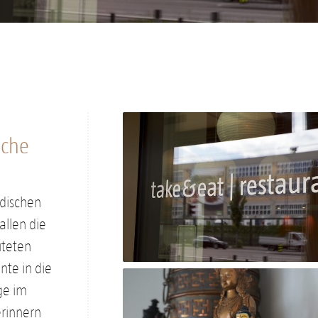
sche
ndischen
allen die
uteten
nte in die
ge im
erinnern