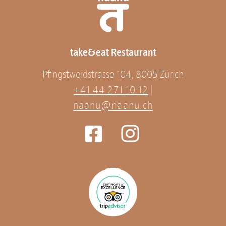
take&eat Restaurant
Pfingstweidstrasse 104, 8005 Zürich
+41 44 271 10 12
|
naanu@naanu.ch