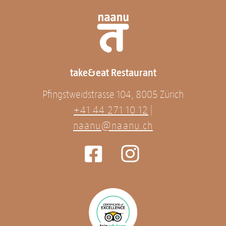
take&eat Restaurant
Pfingstweidstrasse 104, 8005 Zürich
+41 44 271 10 12
|
naanu@naanu.ch