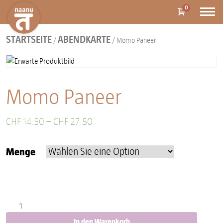
0
STARTSEITE
ABENDKARTE
/
/ Momo Paneer
Momo Paneer
CHF
14.50
–
CHF
27.50
Menge
Momo Paneer Menge
In den Warenkorb