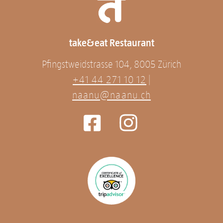
take&eat Restaurant
Pfingstweidstrasse 104, 8005 Zürich
+41 44 271 10 12
|
naanu@naanu.ch